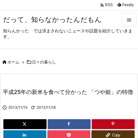

Feedly
RSS
だって、知らなかったんだもん

知らんかった では済まされないニュースや話題を紹介していきま

す。
メニュ

サイド

ホーム
>

日々の暮らし

前へ

次へ
平成25年の新米を食べて分かった 「つや姫」の特徴

検索

2013/11/15

2013/11/16
Copy