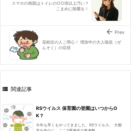
スマホの画面はトイレの○○倍以上汚い？
こまめに除菌を！

Prev
花粉症の人ご用心！ 増加中の大人喘息（ぜ
んそく）の症状

関連記事
RSウイルス 保育園の登園はいつからO
K？
今年も早くもやってきました、RSウイルス。 大都
市を中心に、ここ3週連続で患者数 ...