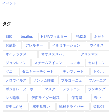
イベント
タグ
BBC
beatles
HEPAフィルター
PM2.5
おせち
お歳暮
アレルギー
イルミネーション
ウイルス
オイシックス
オオスズメバチ
クリスマス
ジョンレノン
スチームアイロン
スマホ
セロトニン
ダニ
ダニキャッチシート
テンプレート
トクホ
ノロウイルス
ノンレム睡眠
ブルゴーニュ
ブルーエア
ボジョレーヌーボー
マスク
メラトニン
ランキング
レム睡眠
仮面ライダー鎧武
保育園
喪中
喪中はがき
寒中見舞い
戦極ドライバー
柔軟剤