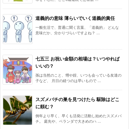
道義的の意味 薄らいでいく道義的責任
一般生活で、普通に聞く言葉、「道義的」 どんな
意味だか、分かりづらいですよね？ ...
七五三 お祝い金額の相場は？いつやれば
いいの？
孫は当然のこと、甥や姪、いつも会っている友達の
子など、 月日の経つのは早いもので ...
スズメバチの巣を見つけたら 駆除はどこ
に頼む？
例年より早く、早くも活発に活動し始めたスズメバ
チ。 庭先や、ベランダで大きめのハ ...