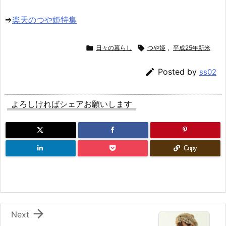
⇒
楽天のつや姫特集

日々の暮らし

つや姫
,
平成25年新米

Posted by
ss02
よろしければシェアお願いします
Copy

Next