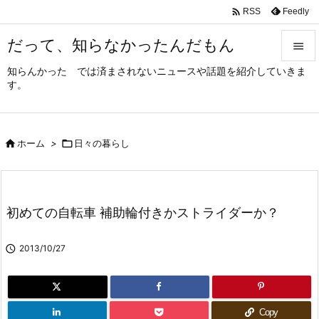

Feedly
RSS
だって、知らなかったんだもん

知らんかった では済まされないニュースや話題を紹介していきま

す。
メニュ

サイド

ホーム
>

日々の暮らし

前へ

次へ
初めての自転車 補助輪付きかストライダーか？

検索

2013/10/27
Copy