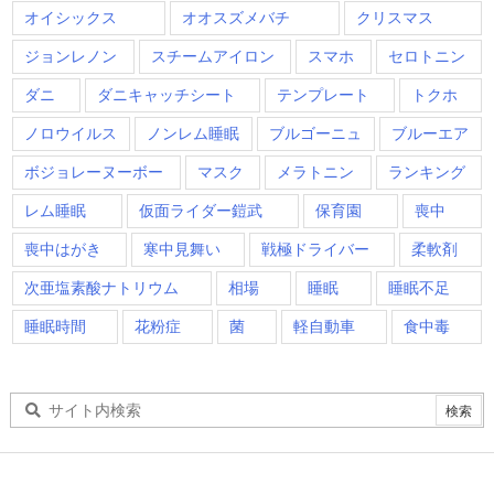
オイシックス
オオスズメバチ
クリスマス
ジョンレノン
スチームアイロン
スマホ
セロトニン
ダニ
ダニキャッチシート
テンプレート
トクホ
ノロウイルス
ノンレム睡眠
ブルゴーニュ
ブルーエア
ボジョレーヌーボー
マスク
メラトニン
ランキング
レム睡眠
仮面ライダー鎧武
保育園
喪中
喪中はがき
寒中見舞い
戦極ドライバー
柔軟剤
次亜塩素酸ナトリウム
相場
睡眠
睡眠不足
睡眠時間
花粉症
菌
軽自動車
食中毒