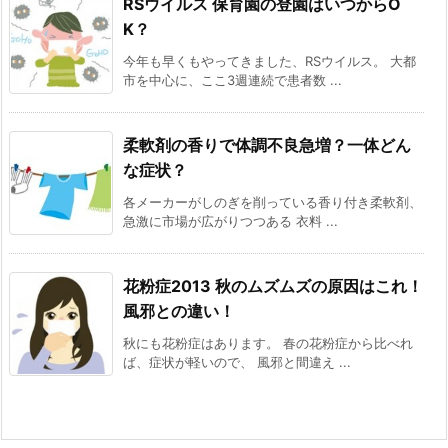
RSウイルス 保育園の登園はいつからO
K？
今年も早くもやってきました、RSウイルス。 大都
市を中心に、ここ3週連続で患者数 ...
柔軟剤の香りで体調不良急増？一体どん
な症状？
各メーカーがしのぎを削っている香り付き柔軟剤、
急激に市場が広がりつつある 衣料 ...
花粉症2013 秋のムズムズの原因はこれ！
風邪との違い！
秋にも花粉症はあります。 春の花粉症から比べれ
ば、症状が軽いので、 風邪と間違え ...