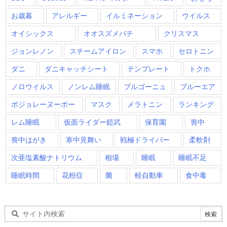
お歳暮
アレルギー
イルミネーション
ウイルス
オイシックス
オオスズメバチ
クリスマス
ジョンレノン
スチームアイロン
スマホ
セロトニン
ダニ
ダニキャッチシート
テンプレート
トクホ
ノロウイルス
ノンレム睡眠
ブルゴーニュ
ブルーエア
ボジョレーヌーボー
マスク
メラトニン
ランキング
レム睡眠
仮面ライダー鎧武
保育園
喪中
喪中はがき
寒中見舞い
戦極ドライバー
柔軟剤
次亜塩素酸ナトリウム
相場
睡眠
睡眠不足
睡眠時間
花粉症
菌
軽自動車
食中毒