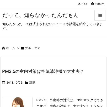

Feedly
RSS
だって、知らなかったんだもん

知らんかった では済まされないニュースや話題を紹介していきま

す。
メニュ

サイド

ホーム
>

ブルーエア

前へ

次へ
PM2.5の室内対策は空気清浄機で大丈夫？

検索

2013/10/05

環境
PM2.5、外出時の対策は、N95マスクででき
ますが、
室内の対策は、大丈夫でしょうか？