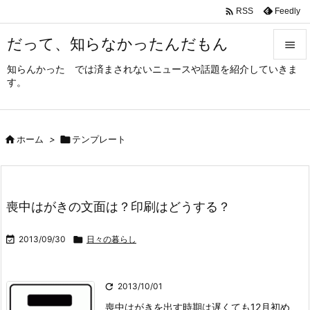

Feedly
RSS
だって、知らなかったんだもん

知らんかった では済まされないニュースや話題を紹介していきま

す。
メニュ

サイド

ホーム
>

テンプレート

前へ

次へ
喪中はがきの文面は？印刷はどうする？

検索

2013/09/30

日々の暮らし

2013/10/01
喪中はがきを出す時期は遅くても12月初め、