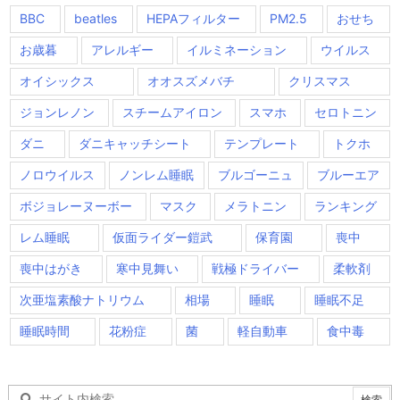
BBC
beatles
HEPAフィルター
PM2.5
おせち
お歳暮
アレルギー
イルミネーション
ウイルス
オイシックス
オオスズメバチ
クリスマス
ジョンレノン
スチームアイロン
スマホ
セロトニン
ダニ
ダニキャッチシート
テンプレート
トクホ
ノロウイルス
ノンレム睡眠
ブルゴーニュ
ブルーエア
ボジョレーヌーボー
マスク
メラトニン
ランキング
レム睡眠
仮面ライダー鎧武
保育園
喪中
喪中はがき
寒中見舞い
戦極ドライバー
柔軟剤
次亜塩素酸ナトリウム
相場
睡眠
睡眠不足
睡眠時間
花粉症
菌
軽自動車
食中毒