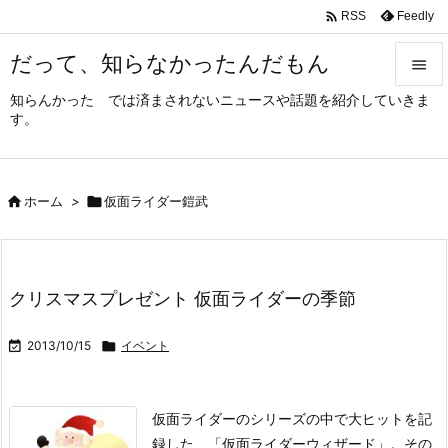

Feedly
RSS
だって、知らなかったんだもん

知らんかった では済まされないニュースや話題を紹介していきま

す。
メニュ

サイド

ホーム
>

仮面ライダー鎧武

前へ

次へ
クリスマスプレゼント 仮面ライダーの季節

検索

2013/10/15

イベント
仮面ライダーのシリーズの中で大ヒットを記
録した、
「仮面ライダーウィザード」。
その