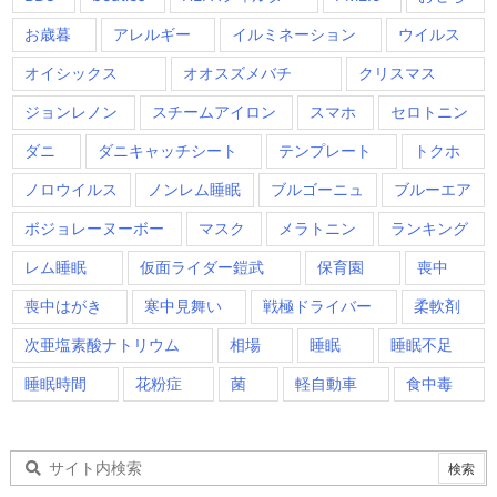
お歳暮
アレルギー
イルミネーション
ウイルス
オイシックス
オオスズメバチ
クリスマス
ジョンレノン
スチームアイロン
スマホ
セロトニン
ダニ
ダニキャッチシート
テンプレート
トクホ
ノロウイルス
ノンレム睡眠
ブルゴーニュ
ブルーエア
ボジョレーヌーボー
マスク
メラトニン
ランキング
レム睡眠
仮面ライダー鎧武
保育園
喪中
喪中はがき
寒中見舞い
戦極ドライバー
柔軟剤
次亜塩素酸ナトリウム
相場
睡眠
睡眠不足
睡眠時間
花粉症
菌
軽自動車
食中毒